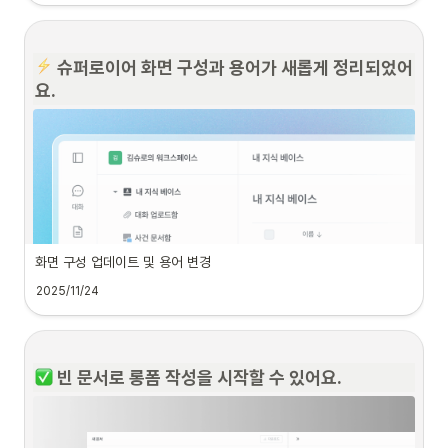
◦
헌법, 민법, 형법, 상법, 민사소송법, 형사소송법과 같은 기본법
◦
형법주해, 주해 친족법, 근로기준법주해 등 주해 시리즈
 슈퍼로이어 화면 구성과 용어가 새롭게 정리되었어
◦
지적재산권법, 세법, 경쟁법, 금융법, 국제통상법, 경찰관계법 등 
무엇을 검색할 수 있나요?
요.
전문 서적 포함
•
◦
검색 기능으로 그동안 이용했던 대화 내역과 롱폼 내역을 검색할 수 있습니다.
건설분쟁 관계법 제9판, 경제법III 소비자보호법, 과학기술과 특
허 국제민사소송법, 형사소송법, EU법, ILO 결사의 자유관련 기
•
검색 키워드를 입력하면 해당 키워드가 포함된 대화 및 롱폼이 검색 결과로 제
본협약 포함
공됩니다.
참고
 답변에 인용된 서적 정보를 확인할 수 있어요.
•
삭제된 대화 및 롱폼은 검색 결과에 포함되지 않습니다.
•
•
검색 최적화를 위한 인덱싱 작업으로 검색 대상 데이터가 생성된 후 약 
모든 답변에 (문서, 사건 기반 대화 포함) 판례, 볍령과 함께 박영사 서적 데이터
화면 구성 업데이트 및 용어 변경
1분 뒤부터 검색이 가능합니다.
가 인용되어 폭넓은 법률 검토와 실제 사례 확인은 물론, 복잡한 법률 주제나 개
2025/11/24
념을 해석하는데 도움을 줍니다.
◦
데이터 삭제 시에도 동일하게 약 1분 뒤부터 검색 결과에서 제외
됩니다.
 인용 정보를 자세히 확인할 수 있어요.
◦
단, 삭제 직후 검색 결과에 노출되더라도 해당 항목을 선택하면 
실제 데이터는 이미 삭제된 상태이기에 이동되지 않습니다.
 빈 문서로 롱폼 작성을 시작할 수 있어요.
•
사용자 편의성 향상을 위해 서비스 메뉴 구성, 디자인, 기능 명칭이 일부 변경되
었습니다. 