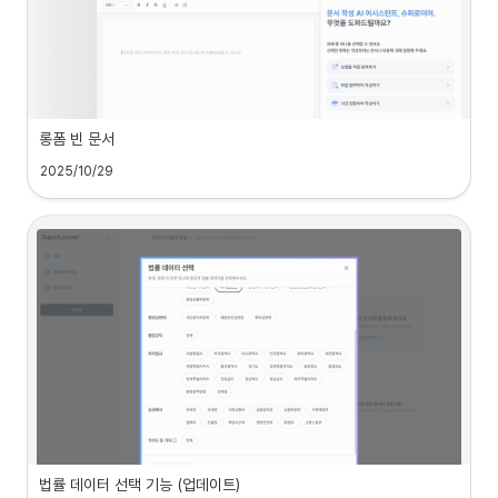
왜 바뀌었나요?
[디자인 및 사용자 경험 개선]
롱폼 빈 문서
•
앞으로 대화 검색 등 사용자 편의성과 업무 생산성을 높여줄 
더 많은 
2025/10/29
기능을 체계적으로 추가
하기 위해 기능 목록과 이용 목록을 명확히 분
리했습니다.
•
'슈퍼로이어' 기능 활용에 집중하고 효율적으로 업무를 진행할 수 있도
록 기존 아이콘과 레이아웃을 정리하여
 시각적 가독성을 높였습니다
. 
 무엇이 달라졌나요?
[명칭 변경]
•
•
‘내 드라이브’가 ‘지식베이스’로 변경되었습니다.
슈퍼로이어가 초안을 작성해 주지 않아도 작성 중인 문서의 내용을 붙여 넣거
나, 에디터 기능을 사용해 직접 문서 작성을 시작할 수 있어요
•
단순 파일을 저장하는 공간(드라이브)을 넘어, 
AI에게 제공할 핵심 참
고 자료나 사건 관련 자료를 체계적으로 관리
하고 AI 기능의 활용도를 
극대화하기 위한 목적으로 명칭을 변경했습니다.
 무엇이 좋아지나요?
•
이미 작성 중인 문서 내용을 붙여넣어 법률적으로 보강이 필요하거나, 리서치가 
필요한 부분만을 선택해 슈퍼로이어를 활용할 수 있습니다. 필요 시에만 슈퍼로
이어를 활용하여 작성 중인 문서의 완성도를 높일 수 있어요.
법률 데이터 선택 기능 (업데이트)