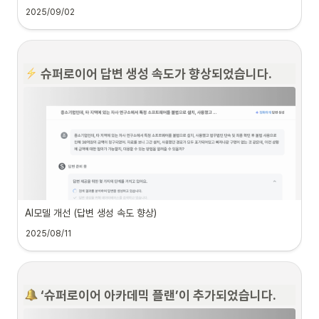
2025/09/02
 ‘법률 데이터 선택’ 기능이 추가 되었습니다.
️ 슈퍼로이어 답변 생성 속도가 향상되었습니다.
 법률 데이터 선택 기능이란?
슈퍼로이어가 답변을 생성하는 과정에서 
판례와 법령 외 필수적으로 참고해
야할 법률 데이터
를 사용자가 직접 선택할 수 있도록하는 기능입니다
사용자가 선택할 수 있는 추가 법률 데이터 (지금도 계속 업데이트 중!)
•
결정례
◦
감사원, 개인정보보호위원회, 고용보험심사위원회, 공정거래위
원회 등 18개 기관
AI모델 개선 (답변 생성 속도 향상)
•
행정심판례
2025/08/11
◦
국민권익위원회, 해양안전심판원, 특허심판례
•
최근 진행된 정기 점검 작업을 통해 슈퍼로이어의 답변 생성 속도가 비약적으로 
•
행정규칙
향상되었습니다.
•
자치법규 (25.09 추가)
◦
 ‘슈퍼로이어 아카데믹 플랜’이 추가되었습니다. 
서울특별시, 부산광역시, 대구광역시, 인천광역시 등 
•
유권해석