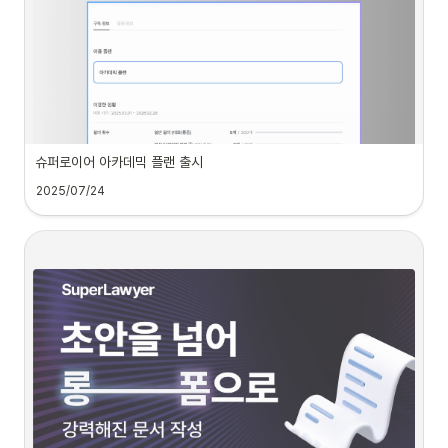
얼마나 빨라졌나요?
◦
관세청, 국세청, 국토교통부, 금융감독원, 금융위원회 등 12개 
기관
•
개선 전과 비교하여 답변 생성에 소요되는 시간이 
약 1/3가량 줄어들었으며, 이
•
가이드 및 기타
는 개선 전 평균 답변 생성 속도 기준 약 30초 이상의 단축을 의미합니다.
속도 개선으로 무엇이 좋아지나요? 
슈퍼로이어 아카데믹 플랜 출시
 어떻게 사용하나요?
2025/07/24
법률 데이터를 선택해주세요.
입력창의 법률 데이터 선택 버튼을 클릭해주세요
아카데믹 플랜이란?
아카데믹 플랜은 학술 목적으로 슈퍼로이어를 이용하시는 분들께 제공되는 무료 플랜
으로 대한민국 인가 법학전문대학원(로스쿨)에 재직 또는 재학 중인 학생 및 교수님들
을 대상으로 제공됩니다.