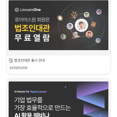
버전 선택이 무엇인가요?
법조인대관 출시 안내
로앤컴퍼니 변호사 통합 멤버십 
‘로이어스원’
에서 특별한 혜택을 준비했습니다. 
2026/02/06
지금 로이어스원 계정으로 전환하고, 대한민국 법조인 정보를 한눈에 확인하는 
법률
신문 '법조인대관' 열람권
을 매월 무료로 받아보세요!
법조인 대관이란?
•
약 3만 명 이상의 판사, 검사, 변호사 및 법조계 주요 인사의 학력, 경력, 판결 
이력 등을 확인할 수 있는 국내 최고 권위의 법조인 DB 서비스입니다.