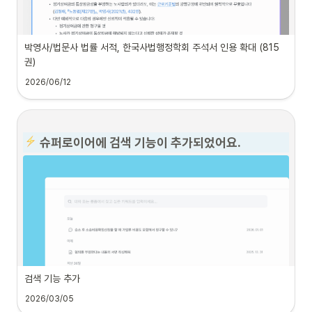
박영사/법문사 법률 서적, 한국사법행정학회 주석서 인용 확대 (815
권)
2026/06/12
 슈퍼로이어에 검색 기능이 추가되었어요.
 749권의 
박영사
, 12권의 법문사 법률 서적과 한국
사법행정학회 주석서 54권이 답변에 활용됩니다.
법률 서적 답변 인용이란? 
법률분야 1위 출판사인 박영사를 비롯하여 법학 분야의 권위 있는 출판사인 
법문사와 
독점적 콘텐츠 공급계약을 체결
하여 권위있는 법학 교과서와 실무
서들을 참조하여 이를 바탕으로 질의나 요청과 관련된 법해석 또는 해설을 인
용하여 답변에 포함함으로써 보다 풍부하고, 근거있는 답변을 제공해드릴 수 
있게 되었습니다.
검색 기능 추가
슈퍼로이어
답변에
인용되는 서적 데이터 (지금도 계속 업데이트 중!)
2026/03/05
•
총 815권의 법률 서적 
(26.06.12 기준 11권 서적 추가 반영)